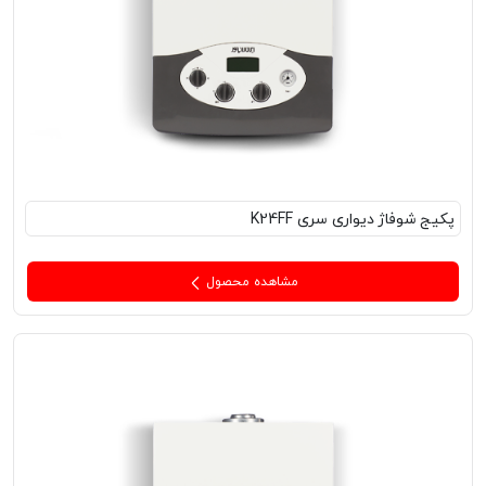
پکیج‌ شوفاژ دیواری سری K24FF
مشاهده محصول