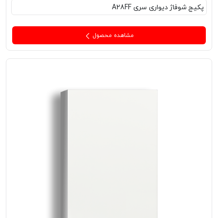
پکیج‌ شوفاژ دیواری سری A28FF
مشاهده محصول