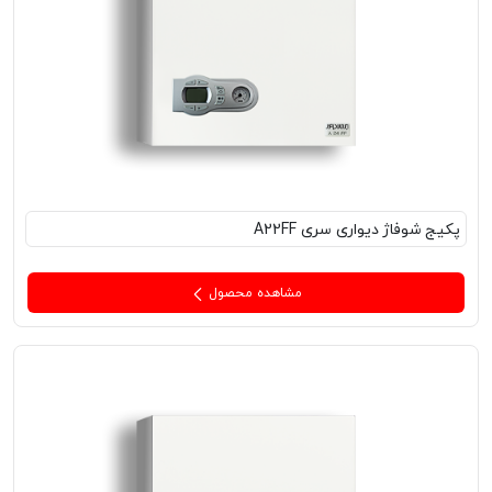
پکیج‌ شوفاژ دیواری سری A22FF
مشاهده محصول