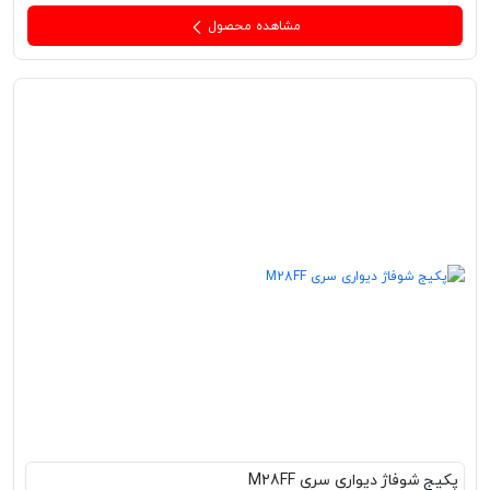
مشاهده محصول
پکیج‌ شوفاژ دیواری سری M28FF