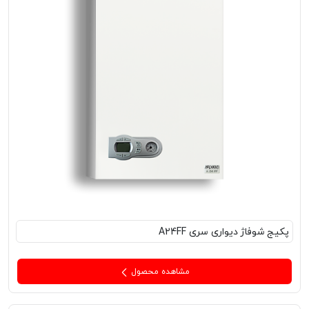
پکیج‌ شوفاژ دیواری سری A24FF
مشاهده محصول