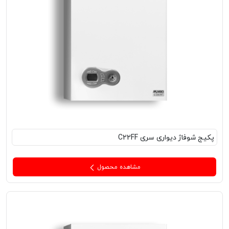
پکیج‌ شوفاژ دیواری سری C22FF
مشاهده محصول