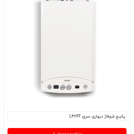
پکیج‌ شوفاژ دیواری سری L42FF
مشاهده محصول