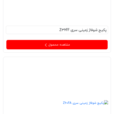
پکیج‌ شوفاژ زمینی سری Z36FF
مشاهده محصول