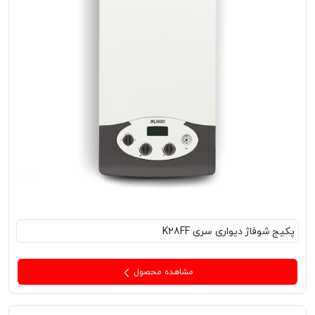
پکیج‌ شوفاژ دیواری سری K28FF
مشاهده محصول