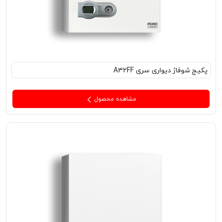
پکیج‌ شوفاژ دیواری سری A32FF
مشاهده محصول