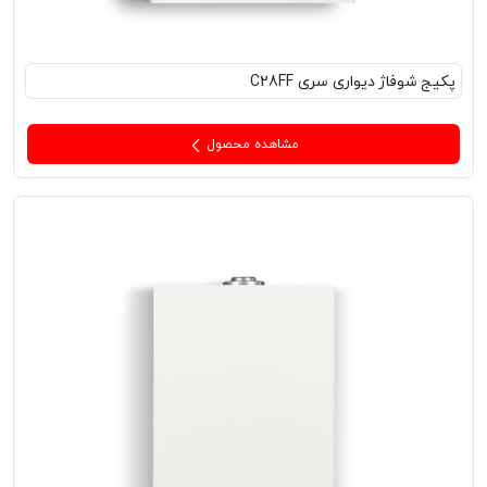
پکیج‌ شوفاژ دیواری سری C28FF
مشاهده محصول