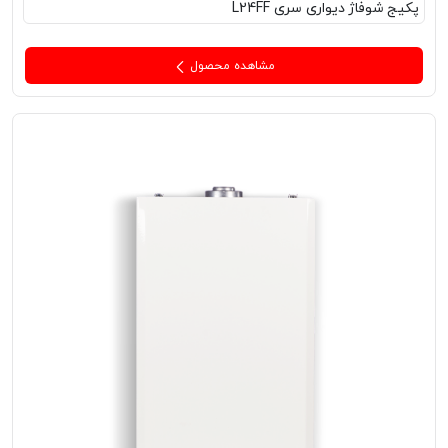
پکیج‌ شوفاژ دیواری سری L24FF
مشاهده محصول