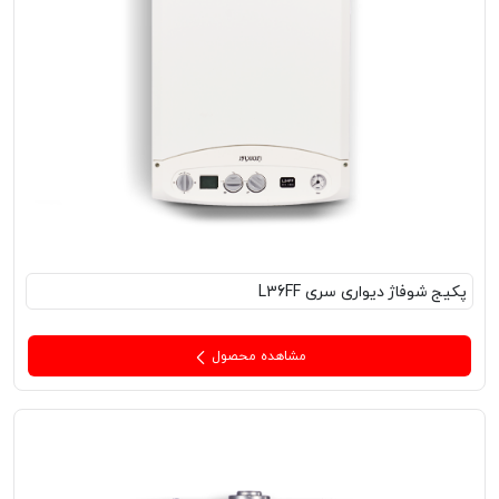
پکیج‌ شوفاژ دیواری سری L36FF
مشاهده محصول