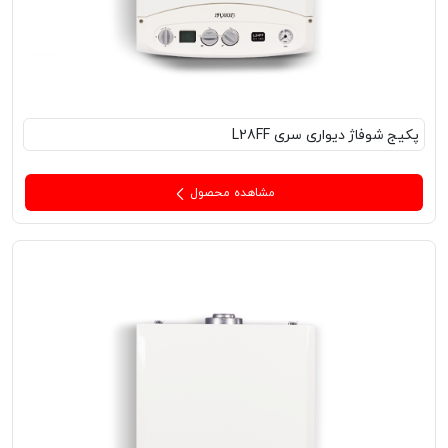
پکیج‌ شوفاژ دیواری سری L28FF
مشاهده محصول