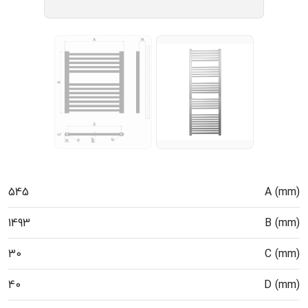
545
A (mm)
1493
B (mm)
30
C (mm)
40
D (mm)