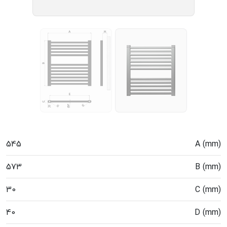
545
A (mm)
573
B (mm)
30
C (mm)
40
D (mm)