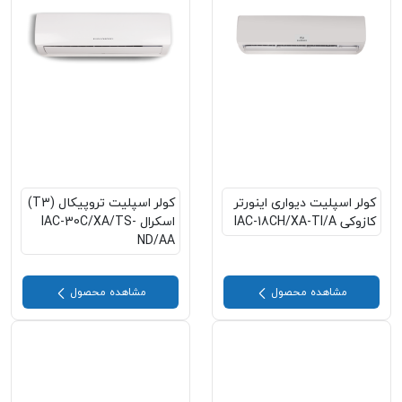
کولر اسپلیت دیواری اینورتر
کولر اسپلیت تروپیکال (T3)
کازوکی IAC-18CH/XA-TI/A
اسکرال IAC-30C/XA/TS-
ND/AA
مشاهده محصول
مشاهده محصول