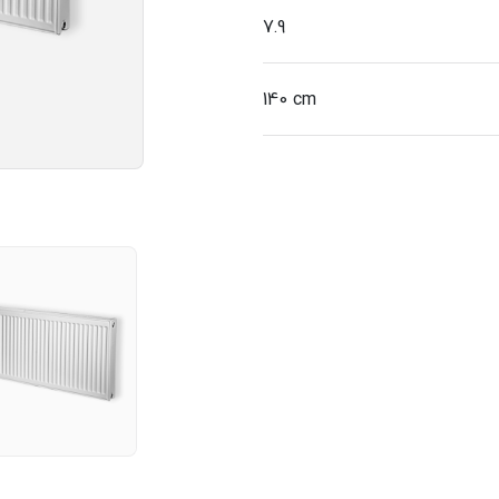
7.9
140 cm