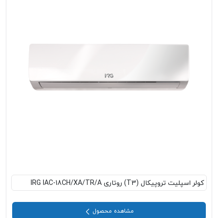
کولر اسپلیت تروپیکال (T3) روتاری IRG IAC-18CH/XA/TR/A
مشاهده محصول