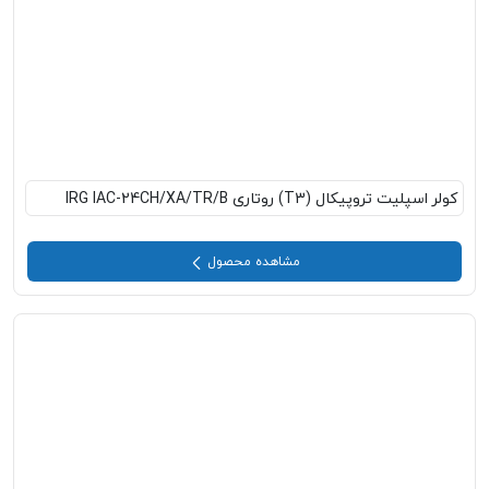
کولر اسپلیت تروپیکال (T3) روتاری IRG IAC-24CH/XA/TR/B
مشاهده محصول