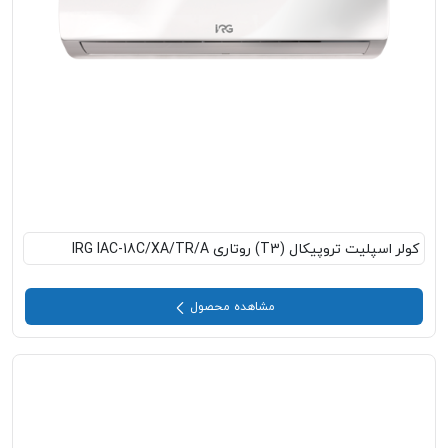
کولر اسپلیت تروپیکال (T3) روتاری IRG IAC-18C/XA/TR/A
مشاهده محصول