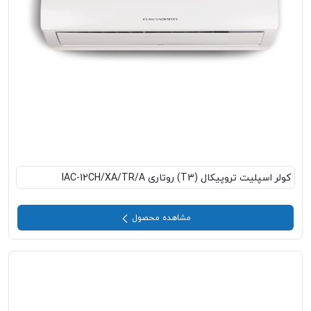
کولر اسپلیت تروپیکال (T3) روتاری IAC-12CH/XA/TR/A
مشاهده محصول