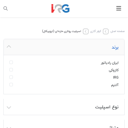
صفحه اصلی
کولر گازی
اسپلیت روتاری حاره‌ای (تروپیکال)
برند
ایران رادیاتور
کازوکی
IRG
آلترم
نوع اسپلیت
متراژ