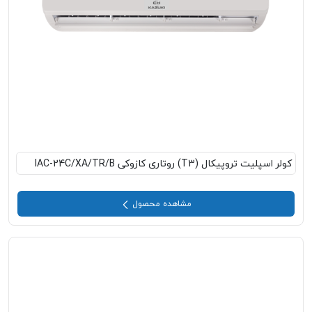
کولر اسپلیت تروپیکال (T3) روتاری کازوکی IAC-24C/XA/TR/B
مشاهده محصول