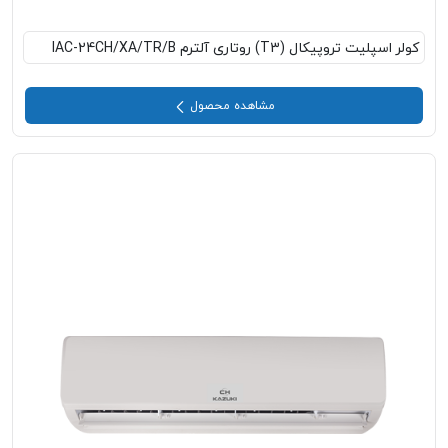
کولر اسپلیت تروپیکال (T3) روتاری آلترم IAC-24CH/XA/TR/B
مشاهده محصول