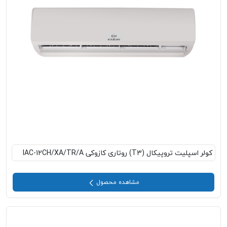
کولر اسپلیت تروپیکال (T3) روتاری کازوکی IAC-12CH/XA/TR/A
مشاهده محصول