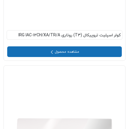
کولر اسپلیت تروپیکال (T3) روتاری IRG IAC-12CH/XA/TR/A
مشاهده محصول