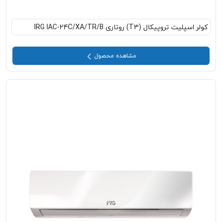
کولر اسپلیت تروپیکال (T3) روتاری IRG IAC-24C/XA/TR/B
مشاهده محصول