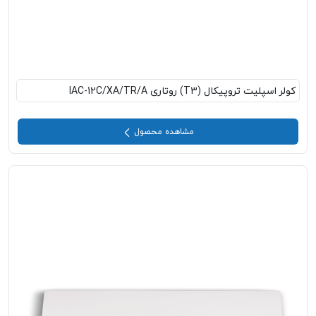
کولر اسپلیت تروپیکال (T3) روتاری IAC-12C/XA/TR/A
مشاهده محصول