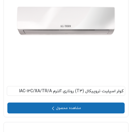
کولر اسپلیت تروپیکال (T3) روتاری آلترم IAC-12C/XA/TR/A
مشاهده محصول