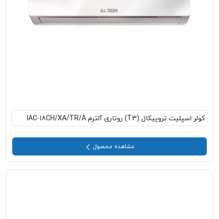
کولر اسپلیت تروپیکال (T3) روتاری آلترم IAC-18CH/XA/TR/A
مشاهده محصول