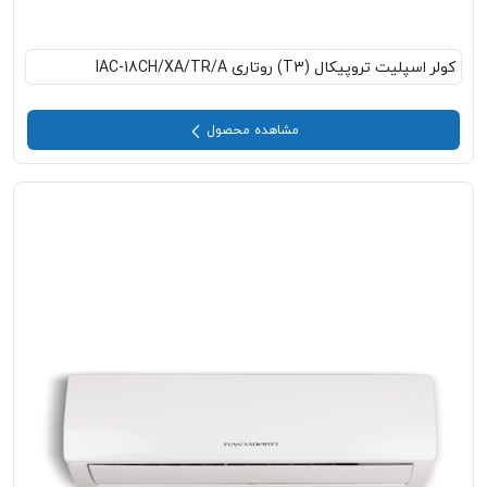
کولر اسپلیت تروپیکال (T3) روتاری IAC-18CH/XA/TR/A
مشاهده محصول