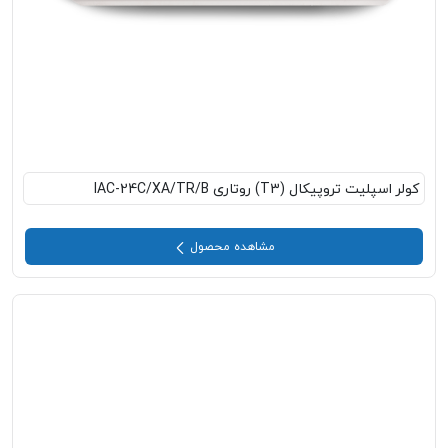
کولر اسپلیت تروپیکال (T3) روتاری IAC-24C/XA/TR/B
مشاهده محصول