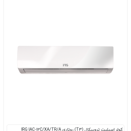
کولر اسپلیت تروپیکال (T3) روتاری IRG IAC-12C/XA/TR/A