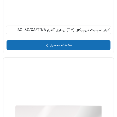
کولر اسپلیت تروپیکال (T3) روتاری آلترم IAC-18C/XA/TR/A
مشاهده محصول