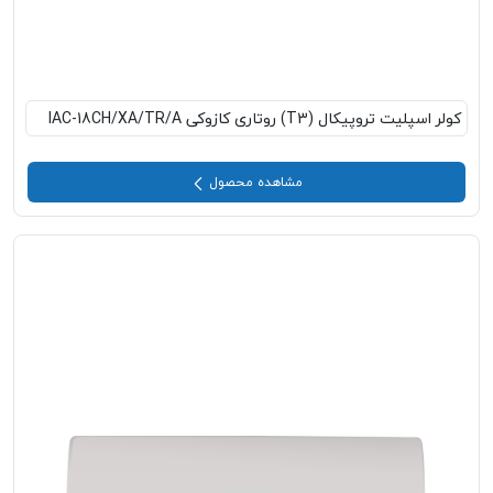
کولر اسپلیت تروپیکال (T3) روتاری کازوکی IAC-18CH/XA/TR/A
مشاهده محصول