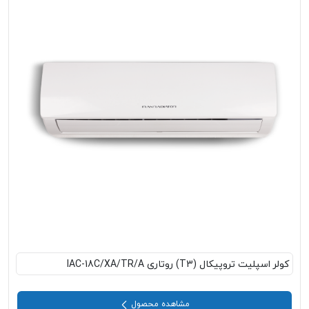
کولر اسپلیت تروپیکال (T3) روتاری IAC-18C/XA/TR/A
مشاهده محصول