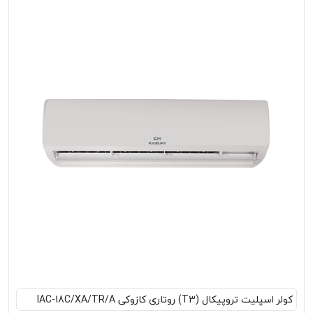
کولر اسپلیت تروپیکال (T3) روتاری کازوکی IAC-18C/XA/TR/A