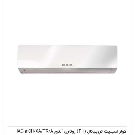
کولر اسپلیت تروپیکال (T3) روتاری آلترم IAC-12CH/XA/TR/A