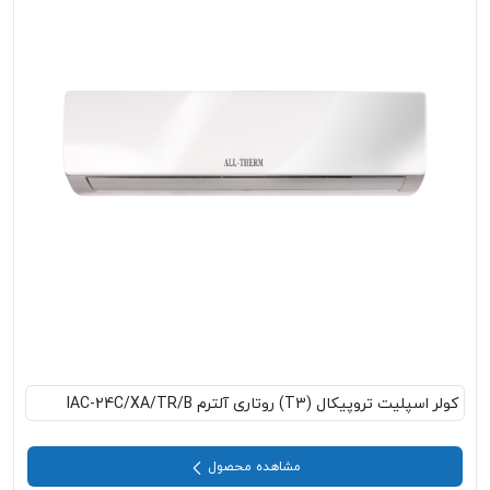
کولر اسپلیت تروپیکال (T3) روتاری آلترم IAC-24C/XA/TR/B
مشاهده محصول