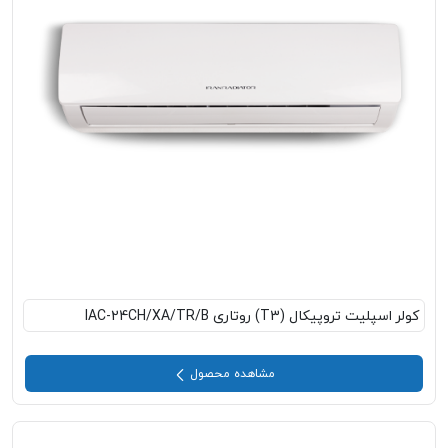
کولر اسپلیت تروپیکال (T3) روتاری IAC-24CH/XA/TR/B
مشاهده محصول