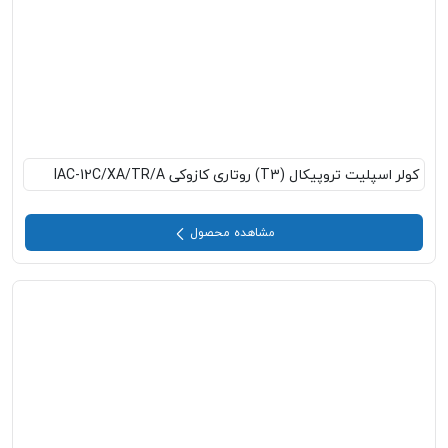
کولر اسپلیت تروپیکال (T3) روتاری کازوکی IAC-12C/XA/TR/A
مشاهده محصول