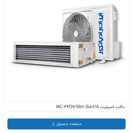
داکت اسپلیت IAC-36CH/Slim Duct/A
مشاهده محصول