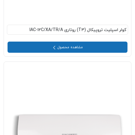
کولر اسپلیت تروپیکال (T3) روتاری IAC-12C/XA/TR/A
مشاهده محصول