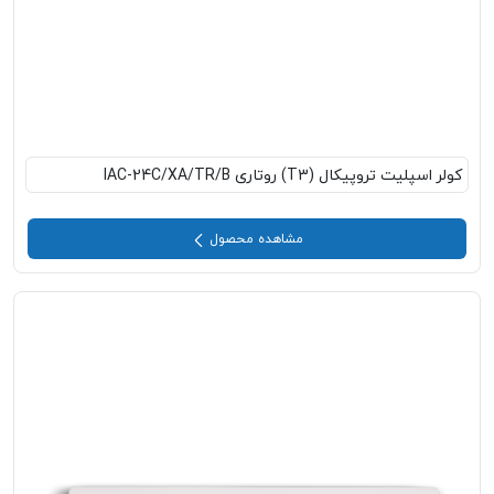
کولر اسپلیت تروپیکال (T3) روتاری IAC-24C/XA/TR/B
مشاهده محصول