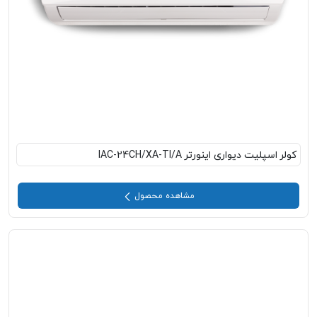
کولر اسپلیت دیواری اینورتر IAC-24CH/XA-TI/A
مشاهده محصول