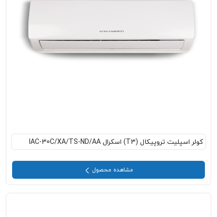
کولر اسپلیت تروپیکال (T3) اسکرال IAC-30C/XA/TS-ND/AA
مشاهده محصول