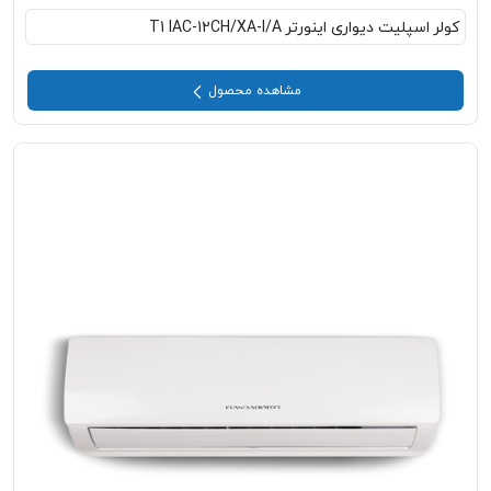
کولر اسپلیت دیواری اینورتر T1 IAC-12CH/XA-I/A
مشاهده محصول