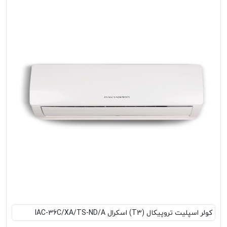
کولر اسپلیت تروپیکال (T3) اسکرال IAC-36C/XA/TS-ND/A