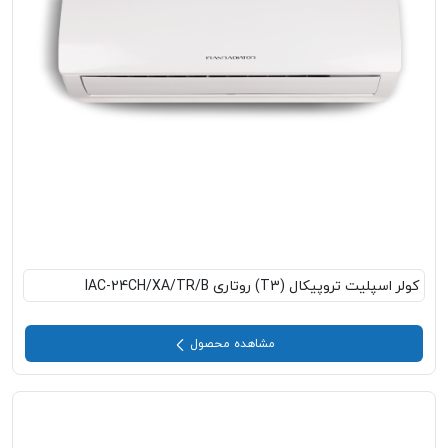
کولر اسپلیت تروپیکال (T3) روتاری IAC-24CH/XA/TR/B
مشاهده محصول