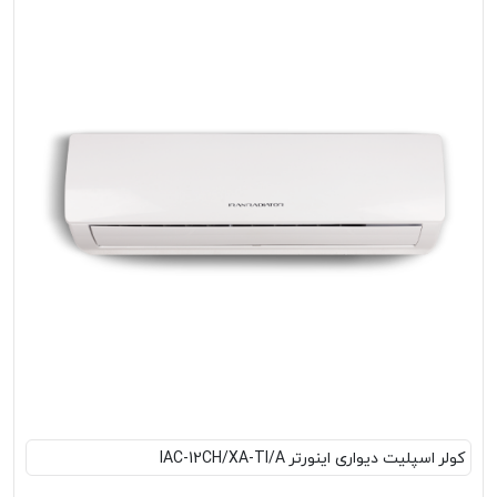
کولر اسپلیت دیواری اینورتر IAC-12CH/XA-TI/A