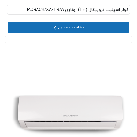
کولر اسپلیت تروپیکال (T3) روتاری IAC-18CH/XA/TR/A
مشاهده محصول