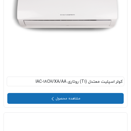
کولر اسپلیت معتدل (T1) روتاری IAC-18CH/XA/AA
مشاهده محصول