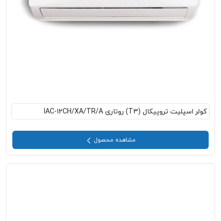
کولر اسپلیت تروپیکال (T3) روتاری IAC-12CH/XA/TR/A
مشاهده محصول