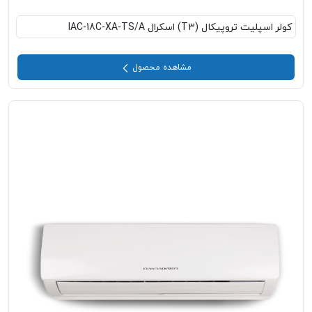
کولر اسپلیت تروپیکال (T3) اسکرال IAC-18C-XA-TS/A
مشاهده محصول