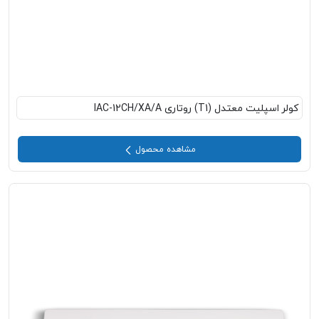
کولر اسپلیت معتدل (T1) روتاری IAC-12CH/XA/A
مشاهده محصول