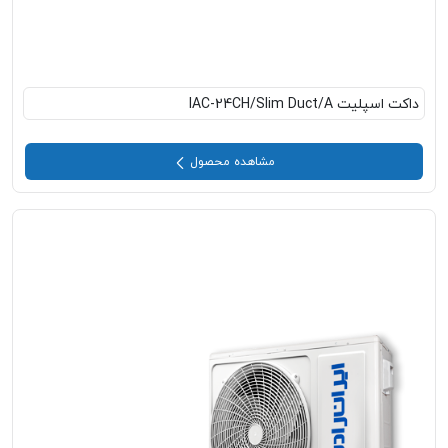
داکت اسپلیت IAC-24CH/Slim Duct/A
مشاهده محصول