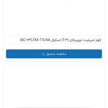
کولر اسپلیت تروپیکال (T3) اسکرال IAC-24C/XA-TS/AA
مشاهده محصول