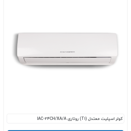
کولر اسپلیت معتدل (T1) روتاری IAC-24CH/XA/A