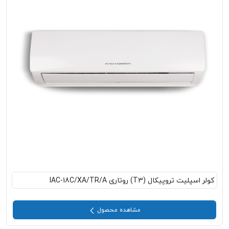
کولر اسپلیت تروپیکال (T3) روتاری IAC-18C/XA/TR/A
مشاهده محصول