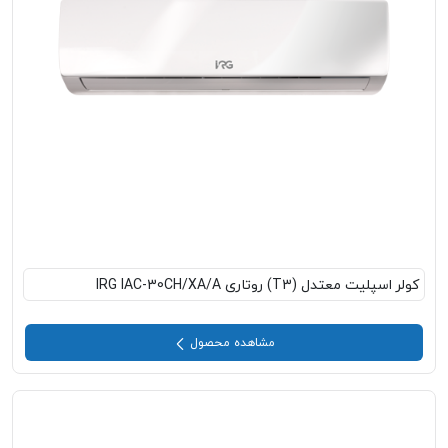
کولر اسپلیت معتدل (T3) روتاری IRG IAC-30CH/XA/A
مشاهده محصول