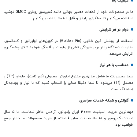
کیفیت بالا
ما در محصولات خود از قطعات معتبر جهانی مانند کمپرسور روتاری GMCC توشیبا
استفاده می‌کنیم تا عملکردی پایدار و قابل اعتماد را تضمین کنیم.
دوام در هر شرایطی
استفاده از پوشش فین طلایی (Golden Fin) در کویل‌های اواپراتور و کندانسور،
مقاومت دستگاه را در برابر خوردگی ناشی از رطوبت و آلودگی هوا به شکل چشمگیری
افزایش می‌دهد.
متناسب با هر نیاز
سبد محصولات ما شامل مدل‌های متنوع اینورتر، معمولی (دور ثابت)، حاره‌ای (T3) و
معتدل (T1) می‌شود تا شما دقیقا مدلی را انتخاب کنید که با نیاز و بودجه‌تان
هماهنگ است.
گارانتی و شبکه خدمات سراسری
مهم‌ترین مزیت اسپلیت 30000 ایران رادیاتور، آرامش خاطر شماست. با ۵ سال
ضمانت کمپرسور و ۱۸ ماه ضمانت سایر قطعات، از خرید محصولات ما خاطر جمع
خواهید بود.