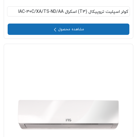
کولر اسپلیت تروپیکال (T3) اسکرال IAC-30C/XA/TS-ND/AA
مشاهده محصول