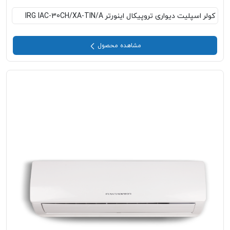
کولر اسپلیت دیواری تروپیکال اینورتر IRG IAC-30CH/XA-TIN/A
مشاهده محصول