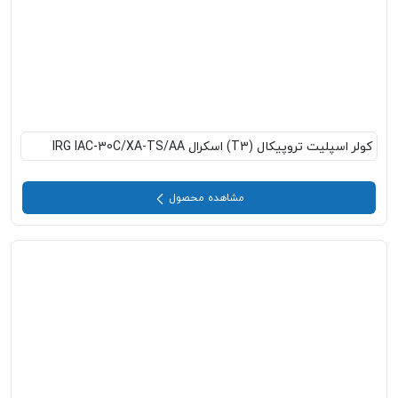
کولر اسپلیت تروپیکال (T3) اسکرال IRG IAC-30C/XA-TS/AA
مشاهده محصول