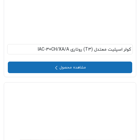
کولر اسپلیت معتدل (T3) روتاری IAC-30CH/XA/A
مشاهده محصول