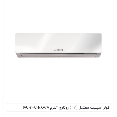
کولر اسپلیت معتدل (T3) روتاری آلترم IAC-30CH/XA/A