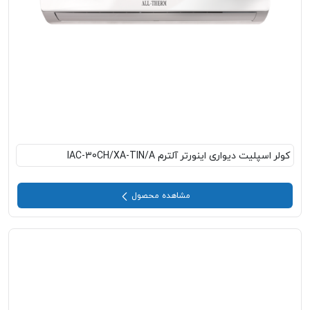
کولر اسپلیت دیواری اینورتر آلترم IAC-30CH/XA-TIN/A
مشاهده محصول