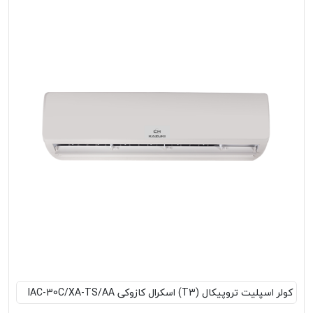
کولر اسپلیت تروپیکال (T3) اسکرال کازوکی IAC-30C/XA-TS/AA