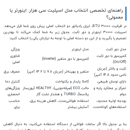
راهنمای تخصصی انتخاب مدل اسپلیت سی هزار: اینورتر یا
معمولی؟
در ظرفیت ۳۰۰۰۰ BTU، ایران رادیاتور دو انتخاب اصلی پیش روی شما قرار می‌دهد:
اسپیلت 30000 اینورتر و دور ثابت. جدول زیر به شما کمک می‌کند تا بهترین
تصمیم را بگیرید و از این دو دسته اصلی با توجه به نیازتان یکی را انتخاب کنید:
مدل دور ثابت
مدل اینورتر
ویژگی
کمپرسور با دور ثابت
فناوری
کمپرسور با دور متغیر (Inverter)
(On/Off)
اصلی
ثابت و بالاتر (جریان
متغیر و بهینه‌تر (جریان 7.8 تا 13.2 آمپر)
مصرف برق
نامی حدود 14.8 آمپر)
دارای نوسان طبیعی
کاملا پایدار و یکنواخت
کنترل دما
تمرکز بر عملکرد پایه و
حالت ECO (صرفه‌جویی)، HEALTHY (یون‌ساز
ویژگی‌های
دوام
پلاسما)، TURBO و هشدار نشت گاز
انحصاری
بودجه اولیه محدود،
استفاده طولانی‌مدت، کاهش هزینه برق،
مناسب
استفاده‌های کوتاه‌مدت
آسایش بیشتر
برای
بنا بر جدول بالا اگر ساعات طولانی از دستگاه استفاده می‌کنید، به دنبال کاهش