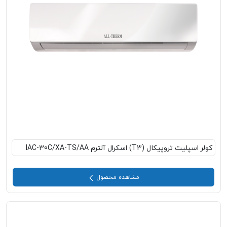
کولر اسپلیت تروپیکال (T3) اسکرال آلترم IAC-30C/XA-TS/AA
مشاهده محصول