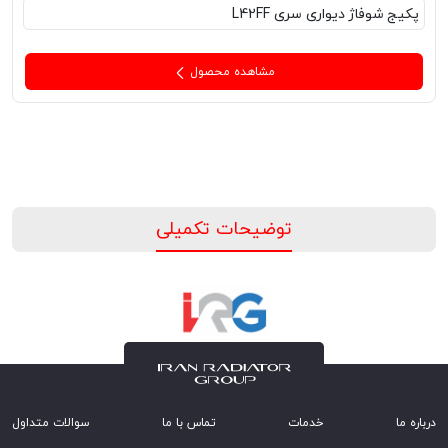
پکیج‌ شوفاژ دیواری سری L42FF
مشاهده محصول
توضیحات تکمیلی
درباره ما
خدمات
تماس با ما
سوالات متداول