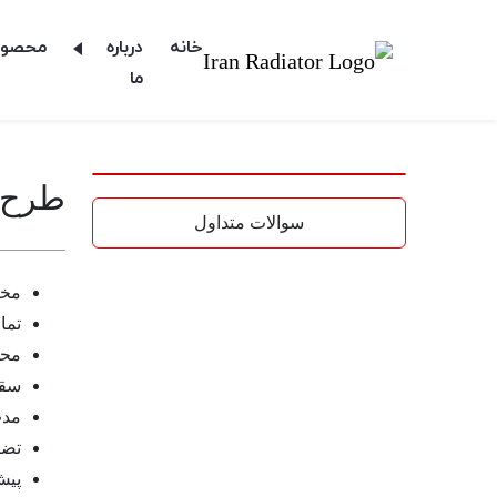
خانه
درباره
محصول
ما
طرح ب
سوالات متداول
مخص
تما
محدو
سقف خ
مدت 
تضا
پیش پرد