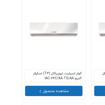
 اسکرال
کولر اسپلیت تروپیکال (T3) اسکرال
آلترم IAC-24C/XA-TS/AA
مشاهده محصول