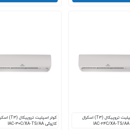
کولر اسپلیت تروپیکال (T3) اسکرال
کولر اسپلیت تروپیکال (T3)
I
کازوکی IAC-30C/XA-TS/AA