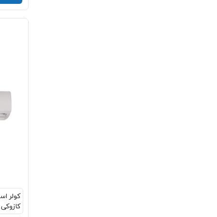
کازوکی AC-24C/XA-TS/AA