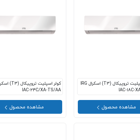
کولر اسپلیت تروپیکال (T3) اسکرال IRG
IAC-24C/XA-TS/AA
IAC-18C-X
مشاهده محصول
مشاهده محصول