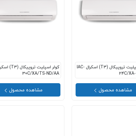
کولر اسپلیت تروپیکال (T3) اسکرال IAC-
30C/XA/TS-ND/AA
24C/XA
مشاهده محصول
مشاهده محصول