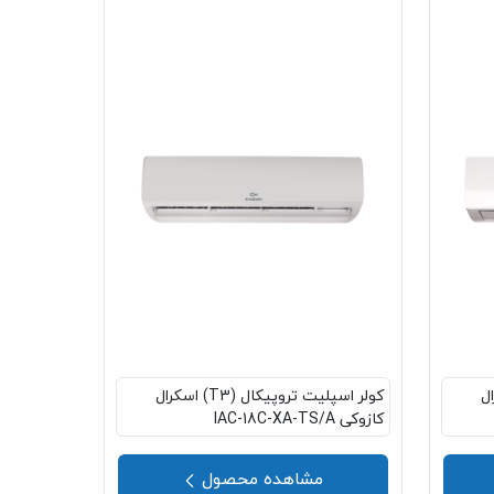
 اسکرال
کولر اسپلیت تروپیکال (T3) اسکرال
کازوکی IAC-18C-XA-TS/A
مشاهده محصول