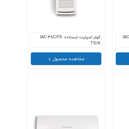
IAC-36-
کولر اسپلیت ایستاده IAC-48C/FS-
TS/A
مشاهده محصول