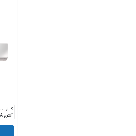
آلترم IAC-30C/XA-TS/AA