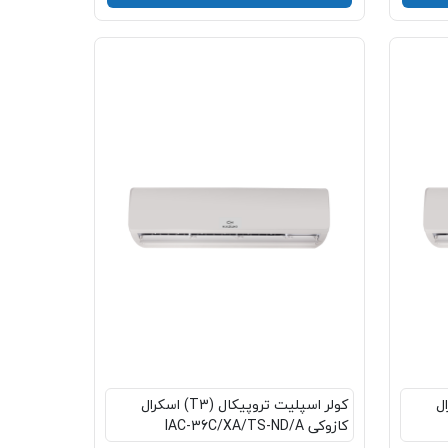
 اسکرال
کولر اسپلیت تروپیکال (T3) اسکرال
کازوکی IAC-36C/XA/TS-ND/A