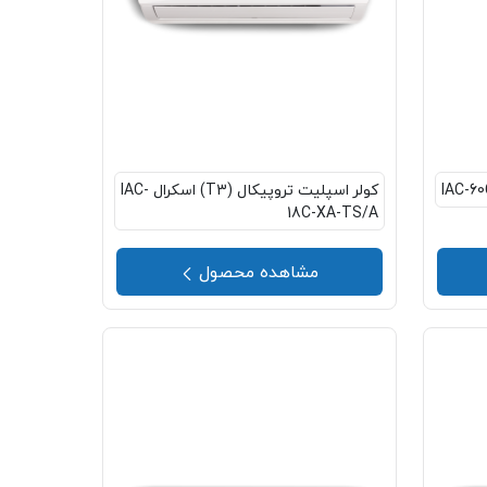
کولر اسپلیت تروپیکال (T3) اسکرال IAC-
18C-XA-TS/A
مشاهده محصول