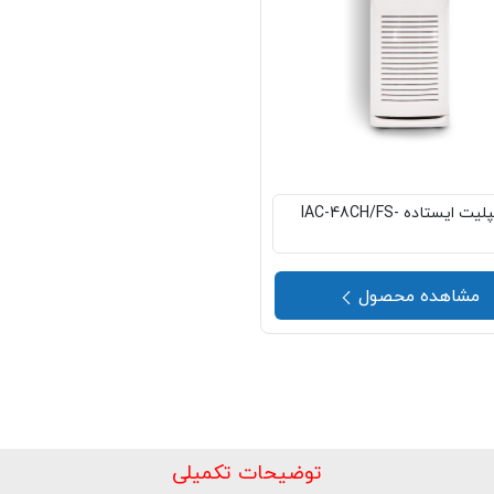
کولر اسپلیت ایستاده IAC-48CH/FS-
مشاهده محصول
توضیحات تکمیلی