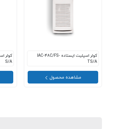
کولر اسپلیت ایستاده IAC-48C/FS-
S/A
TS/A
مشاهده محصول