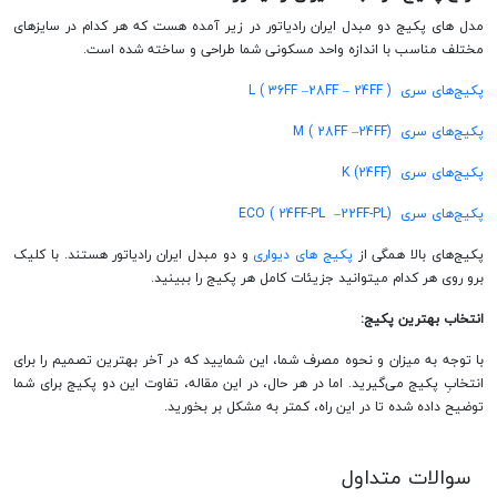
مدل های پکیج دو مبدل ایران رادیاتور در زیر آمده هست که هر کدام در سایزهای
مختلف مناسب با اندازه واحد مسکونی شما طراحی و ساخته شده است.
پکیج‌های سری L ( 36FF –28FF – 24FF )
پکیج‌های سری M ( 28FF –24FF)
پکیج‌های سری K (24FF)
پکیج‌های سری ECO ( 24FF-PL –22FF-PL)
پکیج‌های بالا همگی از
پکیج های دیواری
و دو مبدل ایران رادیاتور هستند. با کلیک
برو روی هر کدام میتوانید جزیئات کامل هر پکیج را ببینید.
انتخاب بهترین پکیج:
با توجه به میزان و نحوه مصرف شما، این شمایید که در آخر بهترین تصمیم را برای
انتخابِ پکیج می‌گیرید. اما در هر حال، در این مقاله، تفاوت این دو پکیج برای شما
توضیح داده شده تا در این راه، کمتر به مشکل بر بخورید.
سوالات متداول