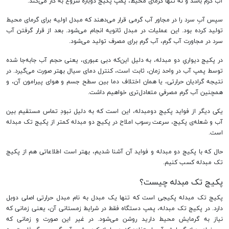
آب گرم باشد و نه تنها گرمای محیط، پمپ پکیج دوباره شروع به کار می‌کند.
سپس آبِ سرد را در مجاور آب گرمی قرار می‌دهند که مبدل اولیه برای گرمای محیط
تولید کرده بود. این عملیات در مبدل ثانویه انجام می‌شود. بعد از قرار گرفتن آب
سرد در مجاورت آب گرم، آب گرم برای مصرف تولید می‌شود.
در پکیج دیواریِ دو مبدله، به دلیل این‌که دبی عبوری، یعنی حجم آب جابه‌جا شده
توسط پمپ آب در واحد زمان، ثابت است، کنترل دمای سیال بهتر صورت می‌گیرد. در
نتیجه گرادیان حرارتی، یا همان اختلاف دما بین سطح جسم و هوای پیرامون آن، و
همچنین آب گرم مصرفیِ متعادل‌تری خواهیم داشت.
یکی دیگر از فواید پکیج دومبدله، این است که به دلیل نبودِ تماس مستقیم بین
آب و شعله‌ی پکیج، سرعت رسوب املاح در پکیج دو مبدله کمتر از پکیج تک مبدله
است.
حال که با پکیج دو مبدله و فواید آن آشنا شدیم، بهتر است اطلاعاتی هم از پکیج
تک مبدله کسب کنیم.
پکیج تک مبدله چیست؟
پکیج تک مبدله پکیجی است که تنها یک مبدل به نام مبدل حرارتی اصلی دوبل
دارد. در پکیج تک مبدله، پمپ دستگاه فقط در شرایط زمستانی آن، یعنی زمانی که
نیاز به گرمایش محیط دارید روشن می‌شود. در غیر این صورت و زمانی که