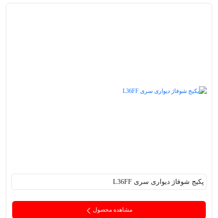
پکیج‌ شوفاژ دیواری سری L36FF
مشاهده محصول