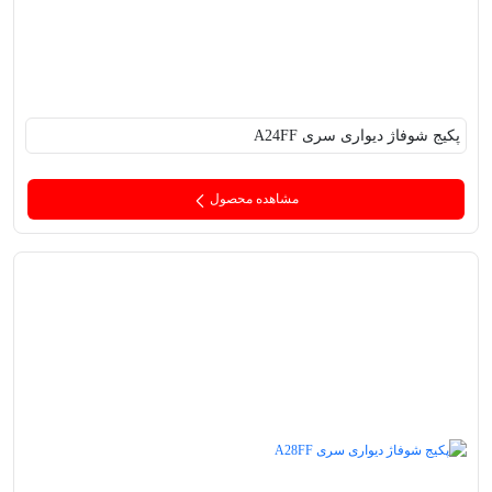
پکیج‌ شوفاژ دیواری سری A24FF
مشاهده محصول