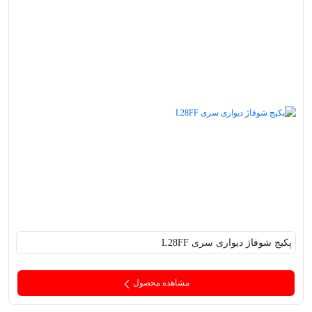
پکیج‌ شوفاژ دیواری سری L28FF
مشاهده محصول