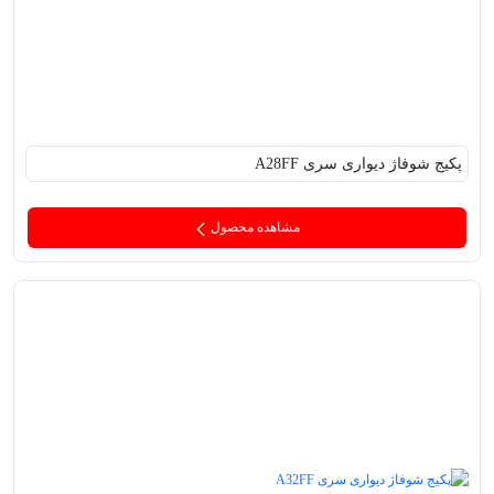
پکیج‌ شوفاژ دیواری سری A28FF
مشاهده محصول