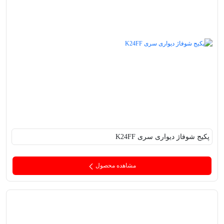
پکیج‌ شوفاژ دیواری سری K24FF
مشاهده محصول