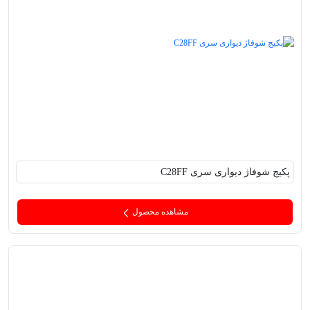
پکیج‌ شوفاژ دیواری سری C28FF
مشاهده محصول