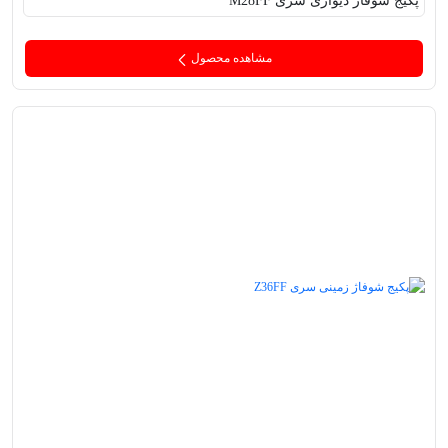
پکیج‌ شوفاژ دیواری سری M28FF
مشاهده محصول