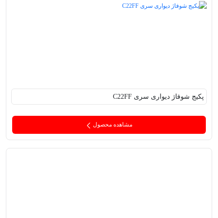
پکیج‌ شوفاژ دیواری سری C22FF
مشاهده محصول