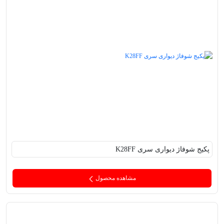
پکیج‌ شوفاژ دیواری سری K28FF
مشاهده محصول