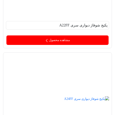
پکیج‌ شوفاژ دیواری سری A22FF
مشاهده محصول