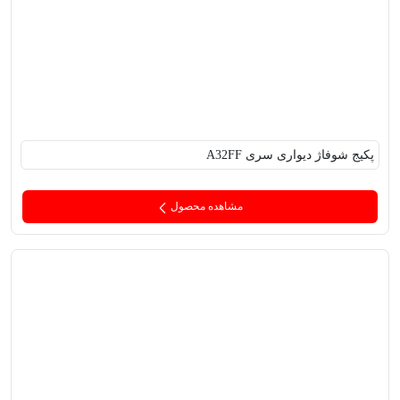
پکیج‌ شوفاژ دیواری سری A32FF
مشاهده محصول