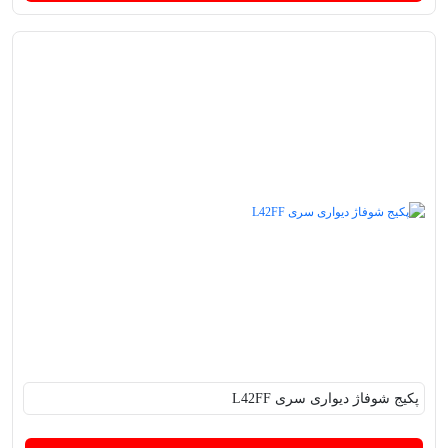
پکیج‌ شوفاژ دیواری سری L42FF