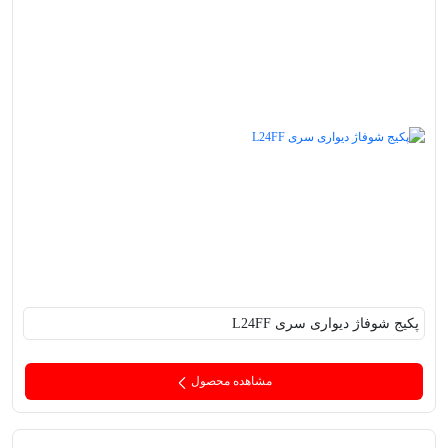
پکیج‌ شوفاژ دیواری سری L24FF
مشاهده محصول