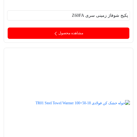
پکیج‌ شوفاژ زمینی سری Z60FA
مشاهده محصول