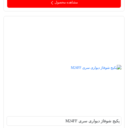
مشاهده محصول
پکیج‌ شوفاژ دیواری سری M24FF