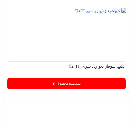
پکیج‌ شوفاژ دیواری سری C24FF
مشاهده محصول