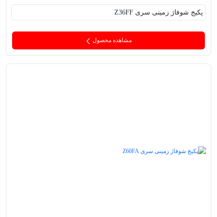
پکیج‌ شوفاژ زمینی سری Z36FF
مشاهده محصول